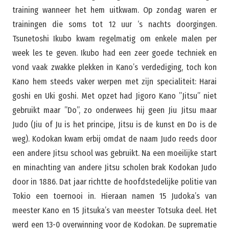
training wanneer het hem uitkwam. Op zondag waren er
trainingen die soms tot 12 uur ‘s nachts doorgingen.
Tsunetoshi Ikubo kwam regelmatig om enkele malen per
week les te geven. Ikubo had een zeer goede techniek en
vond vaak zwakke plekken in Kano’s verdediging, toch kon
Kano hem steeds vaker werpen met zijn specialiteit: Harai
goshi en Uki goshi. Met opzet had Jigoro Kano ”Jitsu” niet
gebruikt maar ”Do”, zo onderwees hij geen Jiu Jitsu maar
Judo (Jiu of Ju is het principe, Jitsu is de kunst en Do is de
weg). Kodokan kwam erbij omdat de naam Judo reeds door
een andere Jitsu school was gebruikt. Na een moeilijke start
en minachting van andere Jitsu scholen brak Kodokan Judo
door in 1886. Dat jaar richtte de hoofdstedelijke politie van
Tokio een toernooi in. Hieraan namen 15 Judoka’s van
meester Kano en 15 Jitsuka’s van meester Totsuka deel. Het
werd een 13-0 overwinning voor de Kodokan. De suprematie