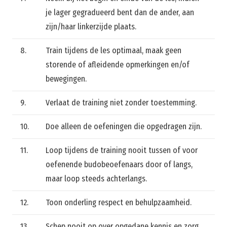
je lager gegradueerd bent dan de ander, aan
zijn/haar linkerzijde plaats.
8.
Train tijdens de les optimaal, maak geen
storende of afleidende opmerkingen en/of
bewegingen.
9.
Verlaat de training niet zonder toestemming.
10.
Doe alleen de oefeningen die opgedragen zijn.
11.
Loop tijdens de training nooit tussen of voor
oefenende budobeoefenaars door of langs,
maar loop steeds achterlangs.
12.
Toon onderling respect en behulpzaamheid.
13.
Schep nooit op over opgedane kennis en zorg