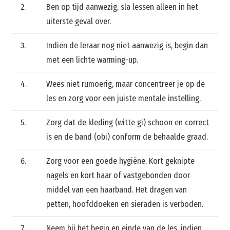
2.
Ben op tijd aanwezig, sla lessen alleen in het
uiterste geval over.
3.
Indien de leraar nog niet aanwezig is, begin dan
met een lichte warming-up.
4.
Wees niet rumoerig, maar concentreer je op de
les en zorg voor een juiste mentale instelling.
5.
Zorg dat de kleding (witte gi) schoon en correct
is en de band (obi) conform de behaalde graad.
6.
Zorg voor een goede hygiëne. Kort geknipte
nagels en kort haar of vastgebonden door
middel van een haarband. Het dragen van
petten, hoofddoeken en sieraden is verboden.
7.
Neem bij het begin en einde van de les, indien